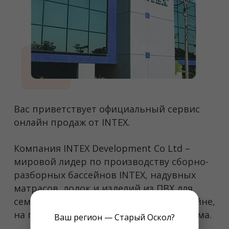
Вас приветствует официальный сервис
онлайн продаж от INTEX.
Компания INTEX Development Co Ltd –
мировой лидер по производству сборно-
разборных бассейнов INTEX, надувных
матрасов, лодок и изделий из ПВХ для
семейного и активного отдыха в бассейне,
на природе, за городом на даче или дома.
Ваш регион — Старый Оскол?